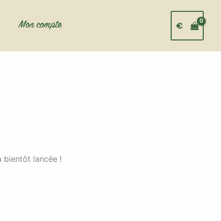
Mon compte
€
 bientôt lancée !