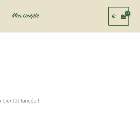
Mon compte
€
 bientôt lancée !