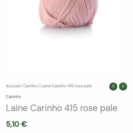
quantité
Accueil
/
Carinho
/ Laine Carinho 415 rose pale
de
Carinho
Laine
Laine Carinho 415 rose pale
Carinho
415
5,10
€
rose
pale