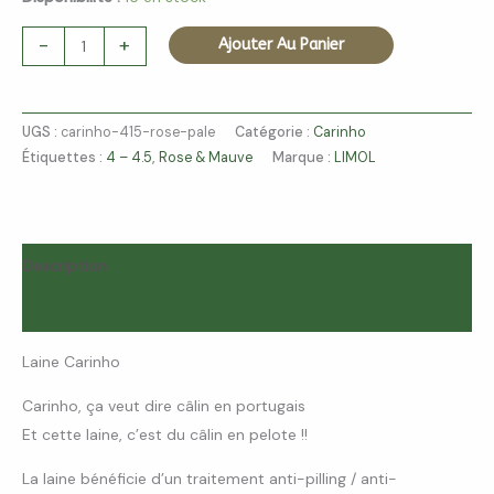
-
+
Ajouter Au Panier
UGS :
carinho-415-rose-pale
Catégorie :
Carinho
Étiquettes :
4 – 4.5
,
Rose & Mauve
Marque :
LIMOL
Description
Avis (0)
Laine Carinho
Carinho, ça veut dire câlin en portugais
Et cette laine, c’est du câlin en pelote !!
La laine bénéficie d’un traitement anti-pilling / anti-