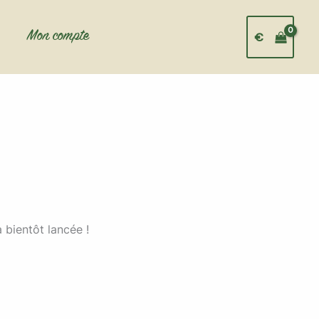
Mon compte
€
 bientôt lancée !