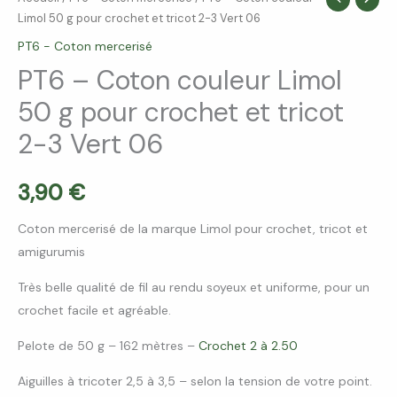
Limol 50 g pour crochet et tricot 2-3 Vert 06
de
PT6
PT6 - Coton mercerisé
-
PT6 – Coton couleur Limol
Coton
50 g pour crochet et tricot
couleur
2-3 Vert 06
Limol
50
g
3,90
€
pour
Coton mercerisé de la marque Limol pour crochet, tricot et
crochet
amigurumis
et
tricot
Très belle qualité de fil au rendu soyeux et uniforme, pour un
2-
crochet facile et agréable.
3
Vert
Pelote de 50 g – 162 mètres –
Crochet 2 à 2.50
06
Aiguilles à tricoter 2,5 à 3,5 – selon la tension de votre point.