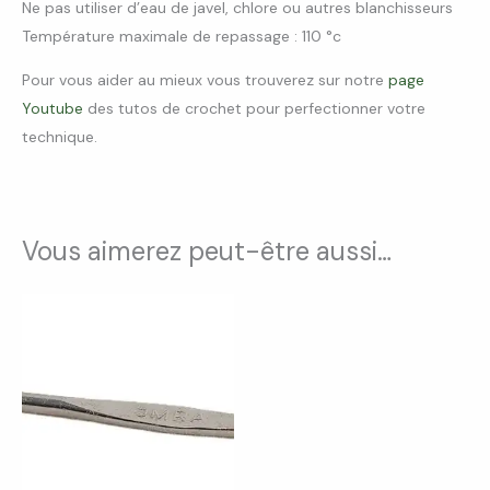
Ne pas utiliser d’eau de javel, chlore ou autres blanchisseurs
Température maximale de repassage : 110 °c
Pour vous aider au mieux vous trouverez sur notre
page
Youtube
des tutos de crochet pour perfectionner votre
technique.
Vous aimerez peut-être aussi…
Plage
Ce
de
produit
prix :
3,00 €
a
à
4,50 €
plusieurs
variations.
Les
options