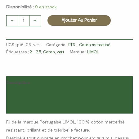
Disponibilité :
9 en stock
-
+
Ajouter Au Panier
UGS :
pt6-06-vert
Catégorie :
PT6 - Coton mercerisé
Étiquettes :
2 - 2.5
,
Coton
,
vert
Marque :
LIMOL
Description
Informations complémentaires
Avis (0)
Fil de la marque Portugaise LIMOL, 100 % coton mercerisé,
résistant, brillant et de très belle facture.
Destiné à tout ouvrage en crochet pour amigurumis, dessus