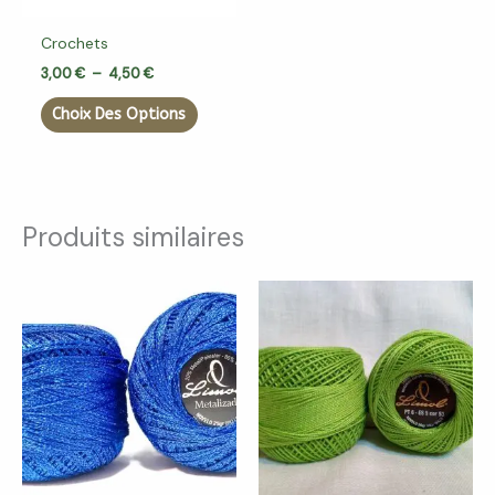
peuvent
Crochets
être
choisies
3,00
€
–
4,50
€
sur
Choix Des Options
la
page
du
produit
Produits similaires