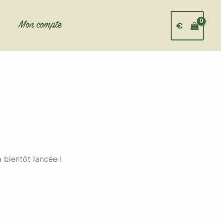
Mon compte
€
 bientôt lancée !