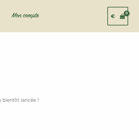
Mon compte
€
 bientôt lancée !