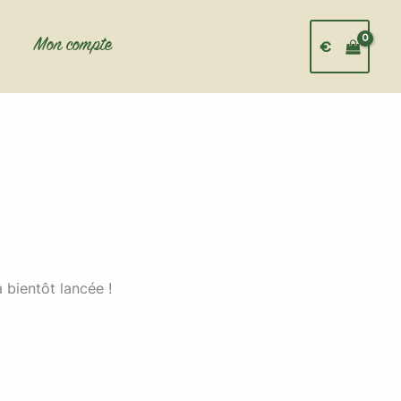
Mon compte
€
 bientôt lancée !