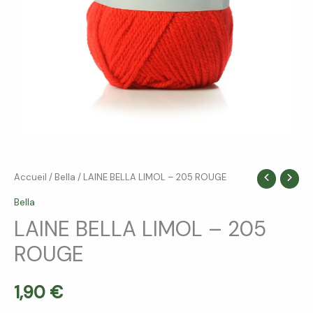
quantité
Accueil
/
Bella
/ LAINE BELLA LIMOL – 205 ROUGE
de
Bella
LAINE
LAINE BELLA LIMOL – 205
BELLA
ROUGE
LIMOL
-
205
1,90
€
ROUGE